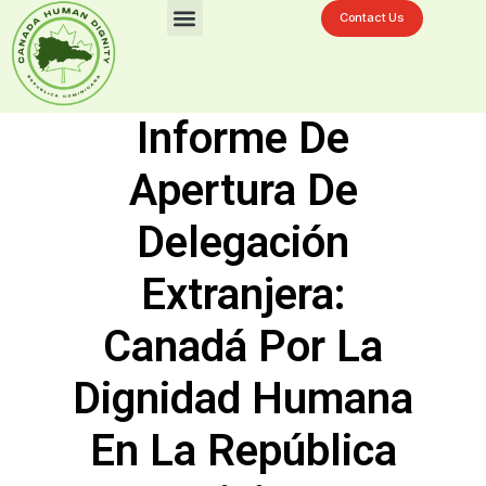
Contact Us
Desafíos En La Ciénaga
Informe De
Apertura De
Delegación
Extranjera:
Canadá Por La
Dignidad Humana
En La República